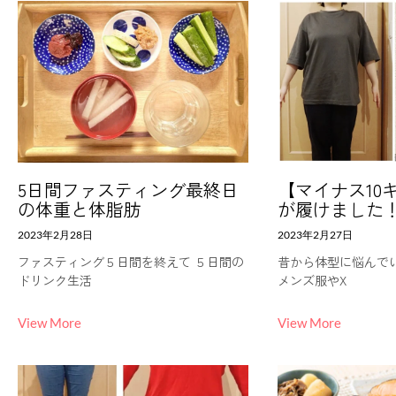
5日間ファスティング最終日
【マイナス10
の体重と体脂肪
が履けました
2023年2月28日
2023年2月27日
ファスティング５日間を終えて ５日間の
昔から体型に悩んで
ドリンク生活
メンズ服やX
View More
View More