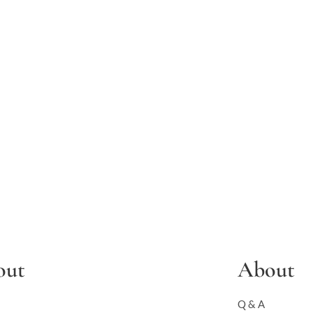
out
About
Q & A