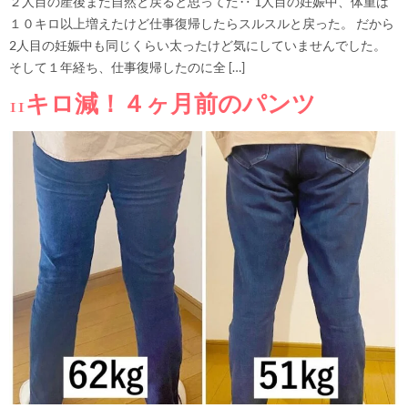
２人目の産後また自然と戻ると思ってた‥ 1人目の妊娠中、体重は
１０キロ以上増えたけど仕事復帰したらスルスルと戻った。 だから
2人目の妊娠中も同じくらい太ったけど気にしていませんでした。
そして１年経ち、仕事復帰したのに全 […]
11キロ減！４ヶ月前のパンツ